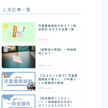
人気記事一覧
児童養護施設を知ろう | 熟
知度別 おすすめ記事一覧
2141
views
【経験者が解説】一時保護
所とは？
133782
views
【1日まるっと紹介】児童養
護施設の暮らし｜10年暮ら
した経験者が解説
101835
views
【現役職員インタビュ
ー】一時保護所の生活と
は？こどもたちのリアル