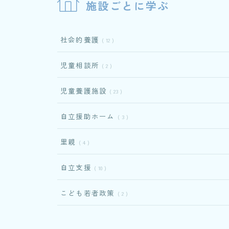
施設ごとに学ぶ
社会的養護
12
児童相談所
2
児童養護施設
23
自立援助ホーム
3
里親
4
自立支援
10
こども若者政策
2