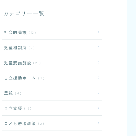
カテゴリー一覧
社会的養護
12
児童相談所
2
児童養護施設
23
自立援助ホーム
3
里親
4
自立支援
10
こども若者政策
2