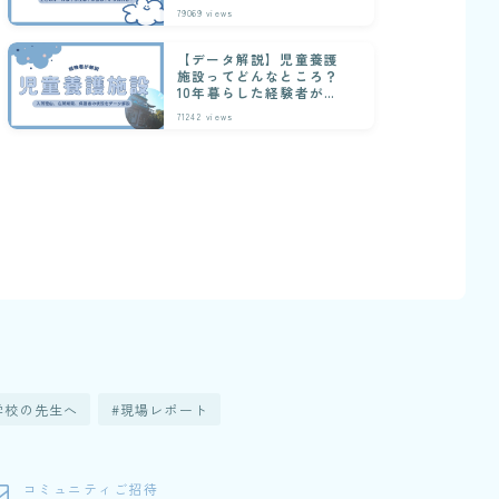
な日常
79069
views
【データ解説】児童養護
施設ってどんなところ？
10年暮らした経験者が解
説
71242
views
学校の先生へ
現場レポート
コミュニティご招待