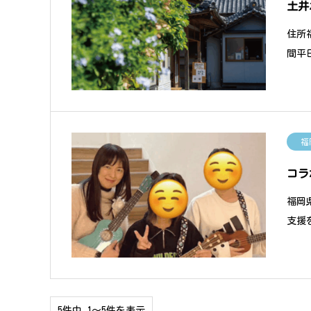
土井
住所福
間平日
福
コラ
福岡
支援
5件中 1〜5件を表示