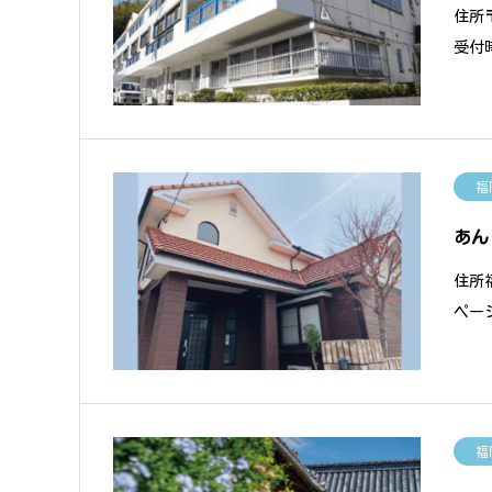
住所〒
受付時
福
あん
住所福
ページ 
福