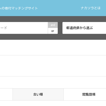
ナカソラとは
への寄付マッチングサイト
and
都道府県から選ぶ
or
古い順
閲覧数順