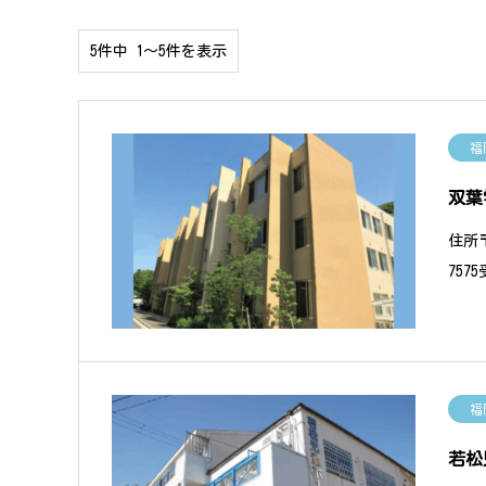
5件中 1〜5件を表示
福
双葉
住所〒
757
福
若松