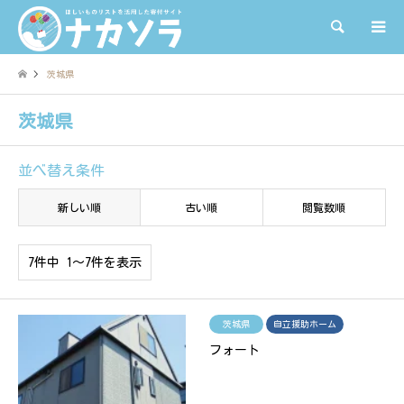
検索
茨城県
茨城県
並べ替え条件
新しい順
古い順
閲覧数順
7件中 1〜7件を表示
茨城県
自立援助ホーム
フォート