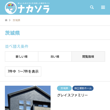
検索
茨城県
茨城県
並べ替え条件
新しい順
古い順
閲覧数順
7件中 1〜7件を表示
茨城県
自立援助ホーム
グレイスファミリー