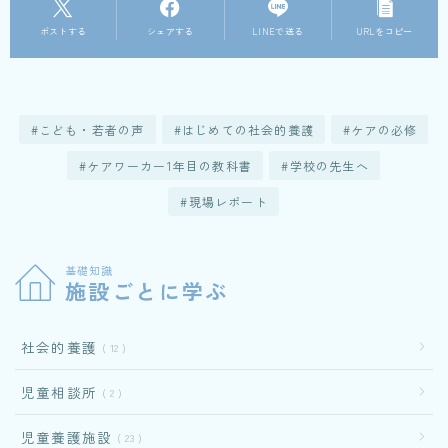
ポストする
シェアする
LINEで送る
URLをコピー
こども・若者の声
はじめての社会的養護
ケアの必修
ケアワーカー1年目の教科書
学校の先生へ
現場レポート
基礎知識
施設ごとに学ぶ
社会的養護
12
児童相談所
2
児童養護施設
23