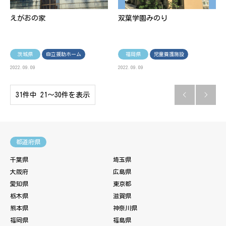
えがおの家
双葉学園みのり
茨城県
自立援助ホーム
福岡県
児童養護施設
2022.09.09
2022.09.09
31件中 21〜30件を表示


都道府県
千葉県
埼玉県
大阪府
広島県
愛知県
東京都
栃木県
滋賀県
熊本県
神奈川県
福岡県
福島県