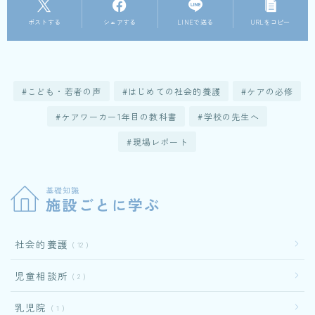
ポストする
シェアする
LINEで送る
URLをコピー
こども・若者の声
はじめての社会的養護
ケアの必修
ケアワーカー1年目の教科書
学校の先生へ
現場レポート
基礎知識
施設ごとに学ぶ
社会的養護
12
児童相談所
2
乳児院
1