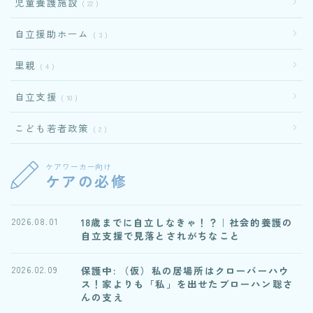
児童養護施設
22
自立援助ホーム
3
里親
4
自立支援
10
こども若者政策
2
ケアワーカー向け
ケアの必修
18歳までに自立しなきゃ！？｜社会的養護の
2026.08.01
自立支援で見落とされがちなこと
保護中: （仮）私の居場所はクローバーハウ
2026.02.09
ス！家よりも「私」を出せたブローハン聡さ
んの支え