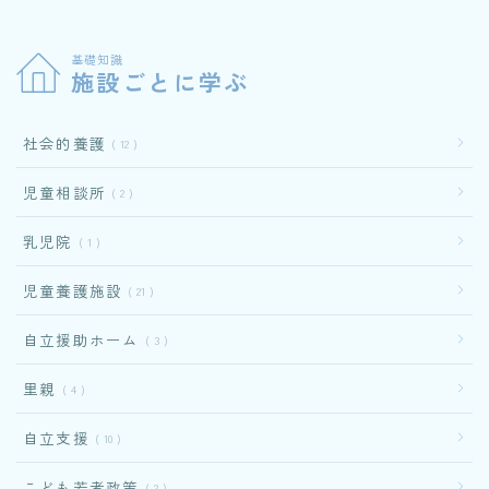
基礎知識
施設ごとに学ぶ
社会的養護
12
児童相談所
2
乳児院
1
児童養護施設
21
自立援助ホーム
3
里親
4
自立支援
10
こども若者政策
2