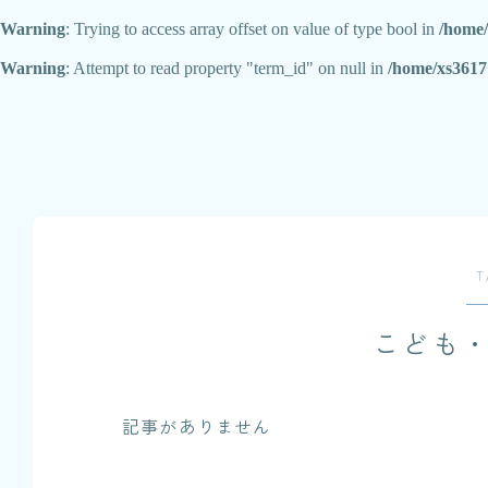
Warning
: Trying to access array offset on value of type bool in
/home/
Warning
: Attempt to read property "term_id" on null in
/home/xs3617
T
こども
記事がありません