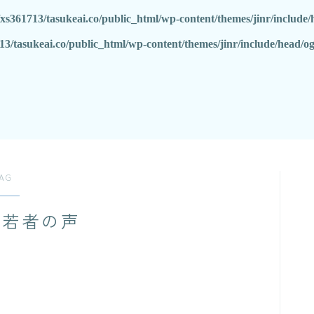
xs361713/tasukeai.co/public_html/wp-content/themes/jinr/include
13/tasukeai.co/public_html/wp-content/themes/jinr/include/head/o
AG
・若者の声