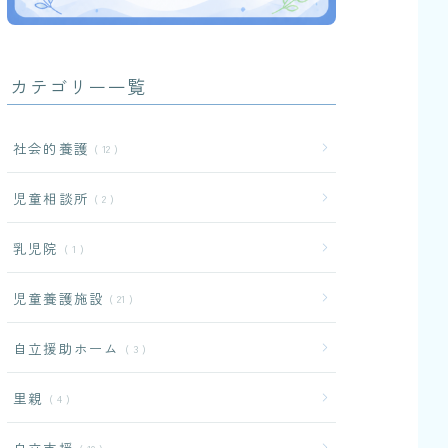
カテゴリー一覧
社会的養護
12
児童相談所
2
乳児院
1
児童養護施設
21
自立援助ホーム
3
里親
4