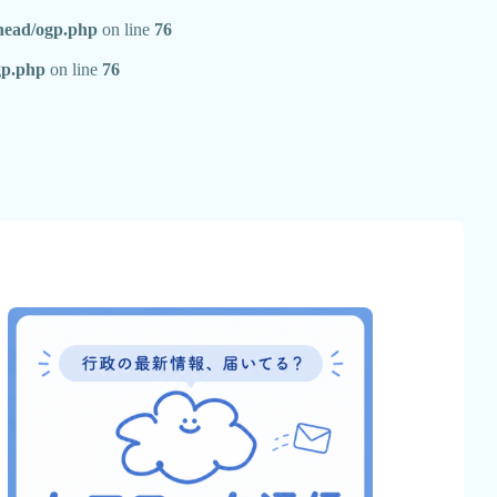
/head/ogp.php
on line
76
gp.php
on line
76