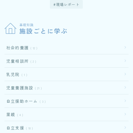
現場レポート
基礎知識
施設ごとに学ぶ
社会的養護
12
児童相談所
2
乳児院
1
児童養護施設
21
自立援助ホーム
3
里親
4
自立支援
10