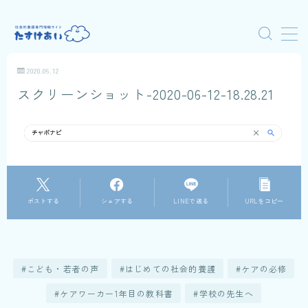
MENU
2020.06.12
スクリーンショット-2020-06-12-18.28.21
はじめての人へ
動画で学ぶ
ケアワーク通信
ポストする
シェアする
LINEで送る
URLをコピー
こども・若者の声
はじめての社会的養護
ケアの必修
ケアワーカー1年目の教科書
学校の先生へ