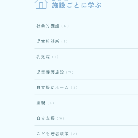
施設ごとに学ぶ
社会的養護
12
児童相談所
2
乳児院
1
児童養護施設
21
自立援助ホーム
3
里親
4
自立支援
10
こども若者政策
2