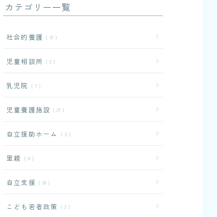
カテゴリー一覧
社会的養護
12
児童相談所
2
乳児院
1
児童養護施設
21
自立援助ホーム
3
里親
4
自立支援
10
こども若者政策
2