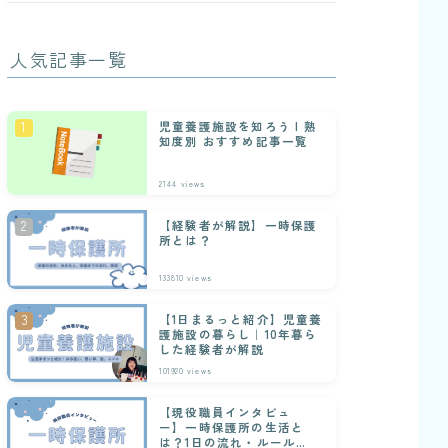
人気記事一覧
児童養護施設を知ろう | 熟
知度別 おすすめ記事一覧
2144
views
【経験者が解説】一時保護
所とは？
133810
views
【1日まるっと紹介】児童養
護施設の暮らし｜10年暮ら
した経験者が解説
101920
views
【現役職員インタビュ
ー】一時保護所の生活と
は？1日の流れ・ルール・