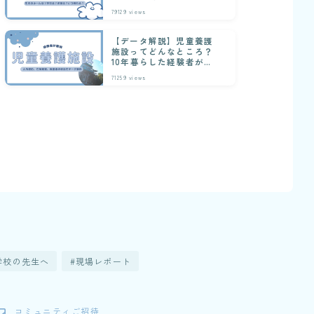
行事を経験者が解説
79129
views
【データ解説】児童養護
施設ってどんなところ？
10年暮らした経験者が解
説
71259
views
学校の先生へ
現場レポート
コミュニティご招待