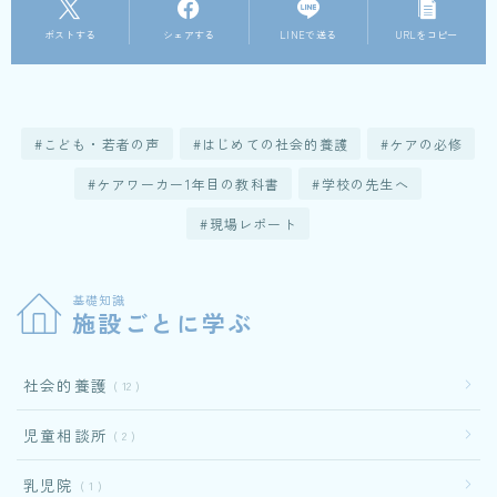
ポストする
シェアする
LINEで送る
URLをコピー
こども・若者の声
はじめての社会的養護
ケアの必修
ケアワーカー1年目の教科書
学校の先生へ
現場レポート
基礎知識
施設ごとに学ぶ
社会的養護
12
児童相談所
2
乳児院
1