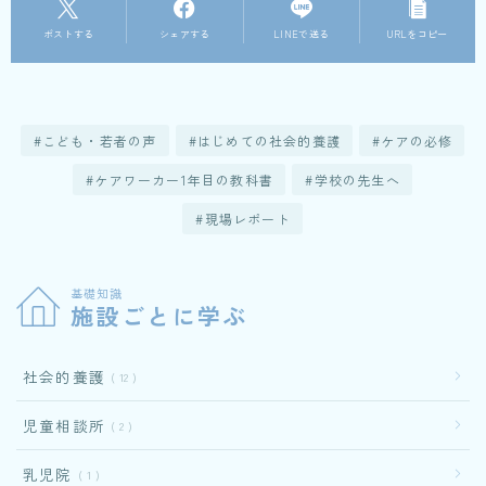
ポストする
シェアする
LINEで送る
URLをコピー
こども・若者の声
はじめての社会的養護
ケアの必修
ケアワーカー1年目の教科書
学校の先生へ
現場レポート
基礎知識
施設ごとに学ぶ
社会的養護
12
児童相談所
2
乳児院
1