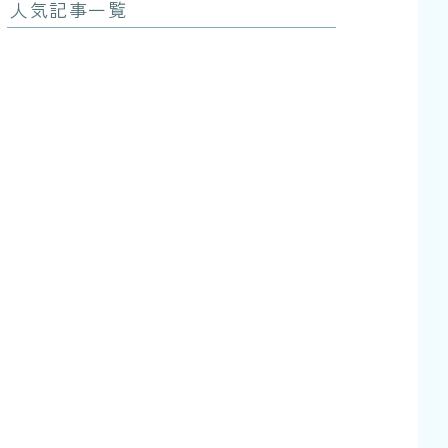
人気記事一覧
児童養護施設を知ろう | 熟
知度別 おすすめ記事一覧
2144
views
【経験者が解説】一時保護
所とは？
133808
views
【1日まるっと紹介】児童養
護施設の暮らし｜10年暮ら
した経験者が解説
101896
views
【現役職員インタビュ
ー】一時保護所の生活と
は？1日の流れ・ルール・
行事を経験者が解説
79123
views