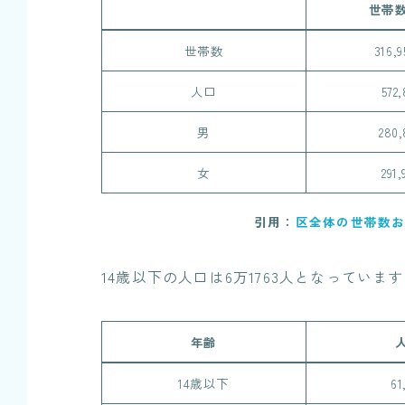
世帯
世帯数
316,
人口
572
男
280
女
291
引用：
区全体の世帯数お
14歳以下の人口は6万1763人となっていま
年齢
14歳以下
61