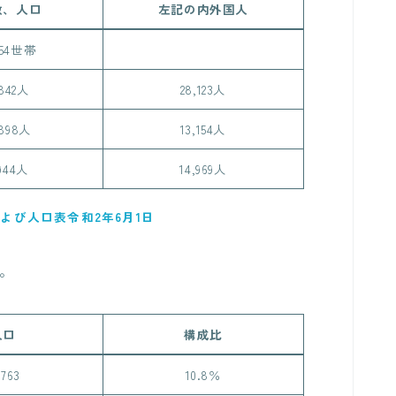
数、人口
左記の内外国人
954世帯
,842人
28,123人
,898人
13,154人
,944人
14,969人
よび人口表令和2年6月1日
す。
人口
構成比
,763
10.8％