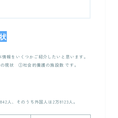
状
本情報をいくつかご紹介したいと思います。
待の現状
③社会的養護の施設数
です。
42人、そのうち外国人は2万8123人。