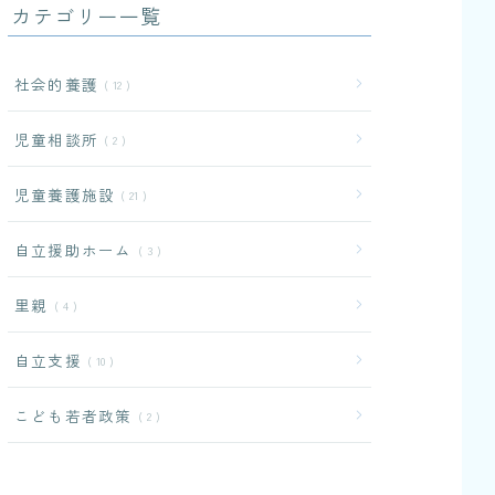
カテゴリー一覧
社会的養護
12
児童相談所
2
児童養護施設
21
自立援助ホーム
3
里親
4
自立支援
10
こども若者政策
2