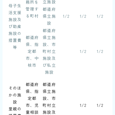
立施設
務所を
母子生
管理す
都道府
活支援
る町村
県立施
1/2
1/2
1/2
施設及
設
び助産
都道府
施設の
都道府
県立施
措置費
県、指
設、市
等
定都
町村立
1/2
1/2
市、中
施設及
核市
び私立
施設
都道府
都道府
そのほ
県、指
県立施
かの施
定都
設、市
設
市、児
町村立
1/2
1/2
里親の
童相談
施設及