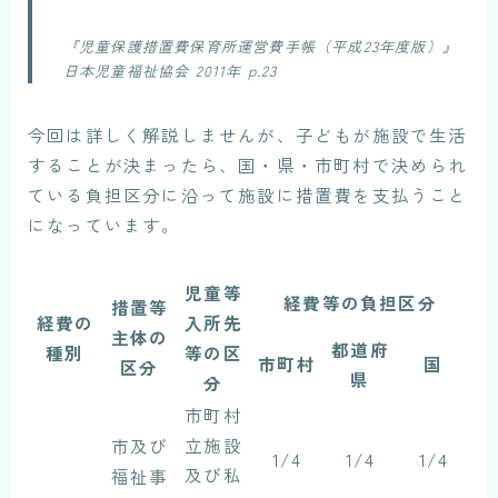
『児童保護措置費保育所運営費手帳（平成23年度版）』
日本児童福祉協会 2011年 p.23
今回は詳しく解説しませんが、子どもが施設で生活
することが決まったら、国・県・市町村で決められ
ている負担区分に沿って施設に措置費を支払うこと
になっています。
児童等
経費等の負担区分
措置等
経費の
入所先
主体の
都道府
種別
等の区
市町村
国
区分
県
分
市町村
立施設
市及び
1/4
1/4
1/4
及び私
福祉事