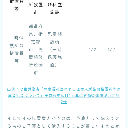
措置費
所設置
び私立
等
市
施設
都道府
県、指
児童相
一時保
定都
談所
護所の
市、児
（一時
1/2
1/2
措置費
童相談
保護施
等
所設置
設）
市
出典：厚生労働省「児童福祉法による児童入所施設措置費等国
庫負担金について」平成26年5月14日厚生労働省発雇児0524第
2号
そしてその
措置費
というのは、
予算として購入でき
るもの
と
予算として購入することが難しいもの
とが