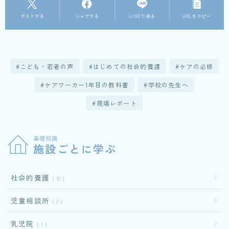
ポストする
シェアする
LINEで送る
URLをコピー
こども・若者の声
はじめての社会的養護
ケアの必修
ケアワーカー1年目の教科書
学校の先生へ
現場レポート
基礎知識
施設ごとに学ぶ
社会的養護
12
児童相談所
2
乳児院
1