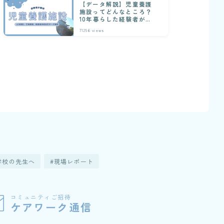
【データ解説】児童養護
施設ってどんなところ？
10年暮らした経験者が解
説
71256
views
学校の先生へ
現場レポート
コミュニティご招待
ケアワーク通信