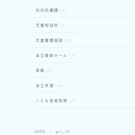
社会的養護
12
児童相談所
2
児童養護施設
21
自立援助ホーム
3
里親
4
自立支援
10
こども若者政策
2
HOME
girl_14
＞