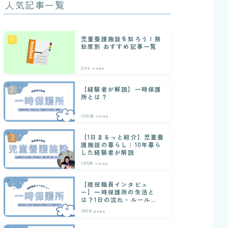
人気記事一覧
児童養護施設を知ろう | 熟
知度別 おすすめ記事一覧
2144
views
【経験者が解説】一時保護
所とは？
133806
views
【1日まるっと紹介】児童養
護施設の暮らし｜10年暮ら
した経験者が解説
101893
views
【現役職員インタビュ
ー】一時保護所の生活と
は？1日の流れ・ルール・
行事を経験者が解説
79119
views