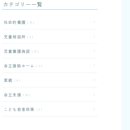
カテゴリー一覧
社会的養護
12
児童相談所
2
児童養護施設
21
自立援助ホーム
3
里親
4
自立支援
10
こども若者政策
2