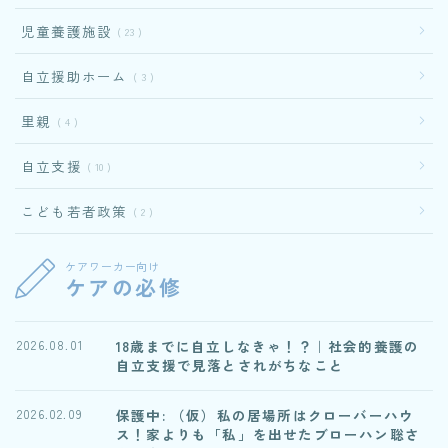
児童養護施設
23
自立援助ホーム
3
里親
4
自立支援
10
こども若者政策
2
ケアワーカー向け
ケアの必修
18歳までに自立しなきゃ！？｜社会的養護の
2026.08.01
自立支援で見落とされがちなこと
保護中: （仮）私の居場所はクローバーハウ
2026.02.09
ス！家よりも「私」を出せたブローハン聡さ