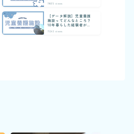
な日常
79073
views
【データ解説】児童養護
施設ってどんなところ？
10年暮らした経験者が解
説
71243
views