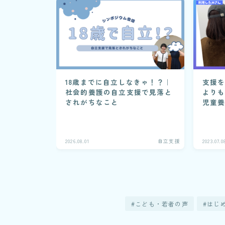
支援
18歳までに自立しなきゃ！？｜
より
社会的養護の自立支援で見落と
児童
されがちなこと
プロ
2026.08.01
自立支援
2023.07.0
こども・若者の声
はじ