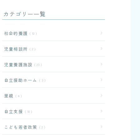
カテゴリー一覧
社会的養護
12
児童相談所
2
児童養護施設
23
自立援助ホーム
3
里親
4
自立支援
10
こども若者政策
2