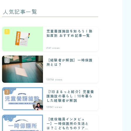
人気記事一覧
児童養護施設を知ろう | 熟
知度別 おすすめ記事一覧
2141
views
【経験者が解説】一時保護
所とは？
133784
views
【1日まるっと紹介】児童養
護施設の暮らし｜10年暮ら
した経験者が解説
101841
views
【現役職員インタビュ
ー】一時保護所の生活と
は？こどもたちのリアル