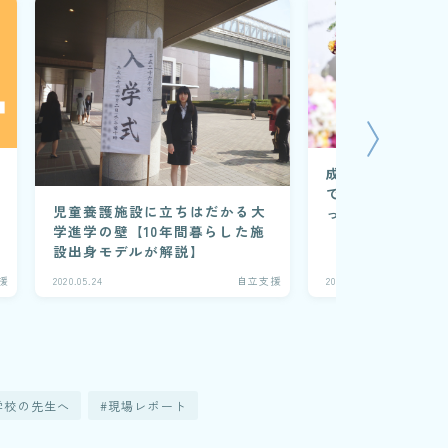
成人式の振袖・袴
で！親を頼れない
児童養護施設に立ちはだかる大
った子との後撮り
学進学の壁【10年間暮らした施
に密着！
設出身モデルが解説】
援
2020.05.24
自立支援
2023.10.07
学校の先生へ
現場レポート