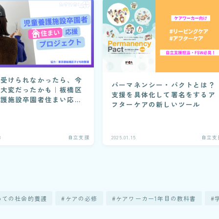
を受けられなかったら、今
パーマネンシー・パクトとは？
も大変だったかも｜板橋区
支援を具体化して署名をするア
養護施設卒園者住まい応援
フターケアの新しいツール
ジェクト
8
自立支援
2025.01.15
自立支
めての社会的養護
ケアの必修
ケアワーカー1年目の教科書