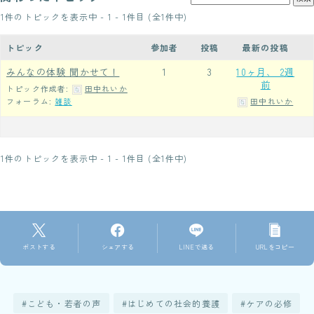
1件のトピックを表示中 - 1 - 1件目 (全1件中)
トピック
参加者
投稿
最新の投稿
みんなの体験 聞かせて！
1
3
10ヶ月、 2週
前
トピック作成者:
田中れいか
田中れいか
フォーラム:
雑談
1件のトピックを表示中 - 1 - 1件目 (全1件中)
ポストする
シェアする
LINEで送る
URLをコピー
こども・若者の声
はじめての社会的養護
ケアの必修