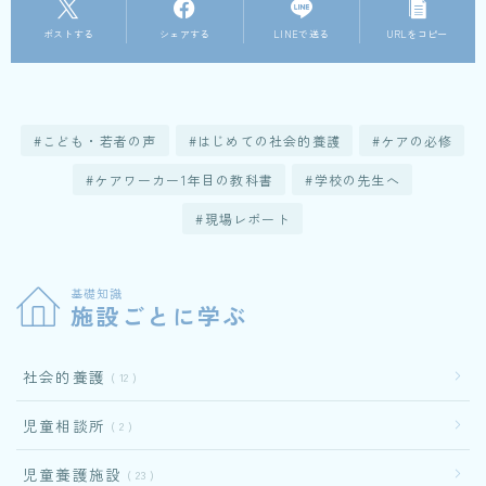
ポストする
シェアする
LINEで送る
URLをコピー
こども・若者の声
はじめての社会的養護
ケアの必修
ケアワーカー1年目の教科書
学校の先生へ
現場レポート
基礎知識
施設ごとに学ぶ
社会的養護
12
児童相談所
2
児童養護施設
23