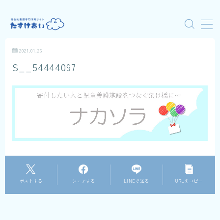
MENU
2021.01.26
S__54444097
はじめての人へ
動画で学ぶ
ケアワーク通信
ポストする
シェアする
LINEで送る
URLをコピー