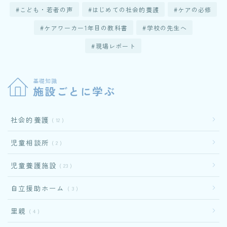
こども・若者の声
はじめての社会的養護
ケアの必修
ケアワーカー1年目の教科書
学校の先生へ
現場レポート
基礎知識
施設ごとに学ぶ
社会的養護
12
児童相談所
2
児童養護施設
23
自立援助ホーム
3
里親
4