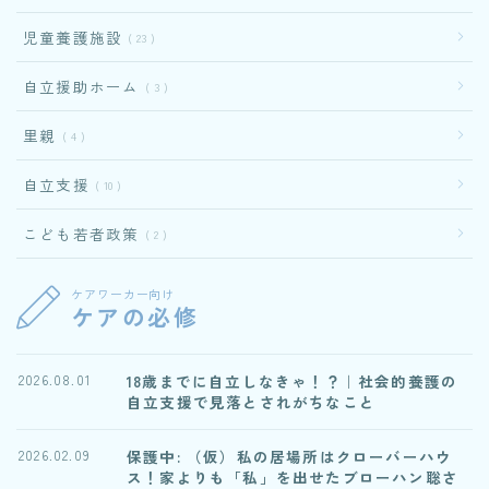
児童養護施設
23
自立援助ホーム
3
里親
4
自立支援
10
こども若者政策
2
ケアワーカー向け
ケアの必修
18歳までに自立しなきゃ！？｜社会的養護の
2026.08.01
自立支援で見落とされがちなこと
保護中: （仮）私の居場所はクローバーハウ
2026.02.09
ス！家よりも「私」を出せたブローハン聡さ