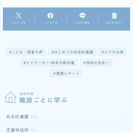
ポストする
シェアする
LINEで送る
URLをコピー
こども・若者の声
はじめての社会的養護
ケアの必修
ケアワーカー1年目の教科書
学校の先生へ
現場レポート
基礎知識
施設ごとに学ぶ
社会的養護
12
児童相談所
2