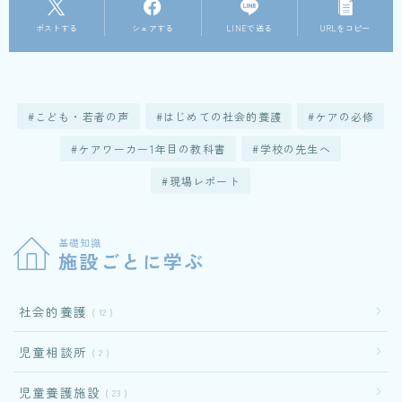
ポストする
シェアする
LINEで送る
URLをコピー
こども・若者の声
はじめての社会的養護
ケアの必修
ケアワーカー1年目の教科書
学校の先生へ
現場レポート
基礎知識
施設ごとに学ぶ
社会的養護
12
児童相談所
2
児童養護施設
23